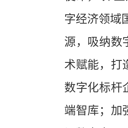
字经济领域
源，吸纳数
术赋能，打
数字化标杆
端智库；加