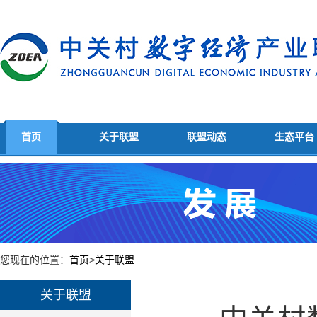
首页
关于联盟
联盟动态
生态平台
您现在的位置：
首页
>
关于联盟
关于联盟