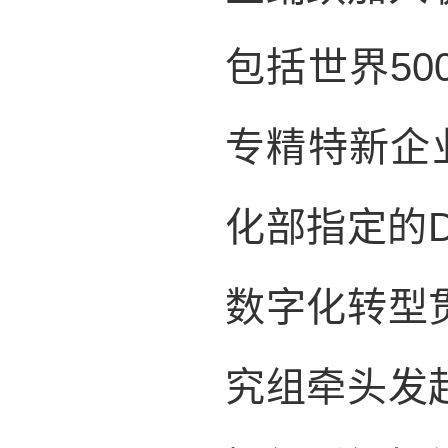
包括世界5
专精特新企
化部指定的
数字化转型
究组牵头发