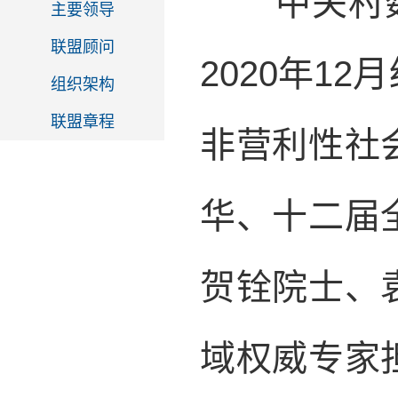
中关村数字
主要领导
联盟顾问
2020年1
组织架构
联盟章程
非营利性社
华、十二届
贺铨院士、
域权威专家